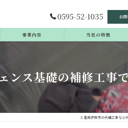
0595-52-1035
お問
事業内容
当社の特徴
施工事例
庭造り
よくある質問
リフォーム
ェンス基礎の補修工事
エクステリア
戸建て
カーポート
三重県伊賀市の外構工事なら