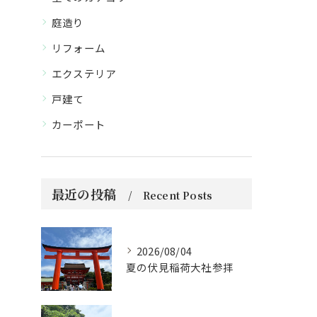
庭造り
リフォーム
エクステリア
戸建て
カーポート
最近の投稿
Recent Posts
2026/08/04
夏の伏見稲荷大社参拝