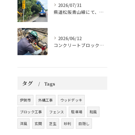
2026/07/31
県道松阪青山線にて、支障木の伐採作業を行いました🌲
2026/06/12
コンクリートブロックの設置工事です。
タグ
Tags
伊賀市
外構工事
ウッドデッキ
ブロック工事
フェンス
駐車場
和風
洋風
玄関
芝生
砂利
目隠し