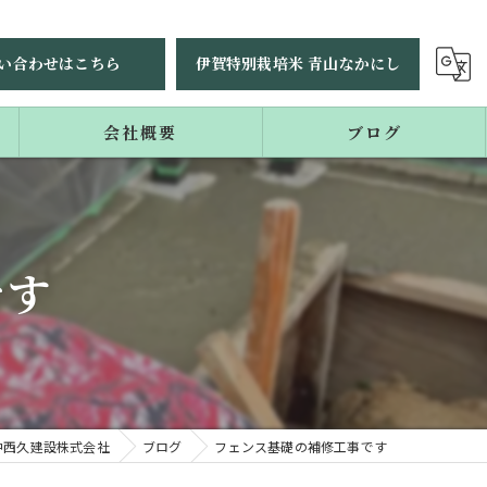
い合わせはこちら
伊賀特別栽培米 青山なかにし
会社概要
ブログ
コラム
です
中西久建設株式会社
ブログ
フェンス基礎の補修工事です