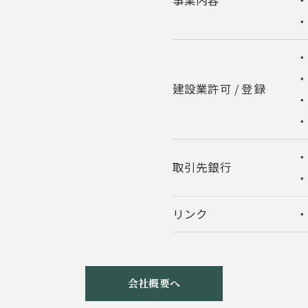
事業内容
・
・
・
建設業許可 / 登録
取引先銀行
リンク
会社概要へ