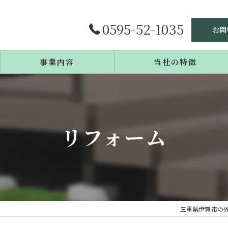
0595-52-1035
お問
事業内容
当社の特徴
施工事例
庭造り
よくある質問
リフォーム
リフォーム
エクステリア
戸建て
カーポート
三重県伊賀市の