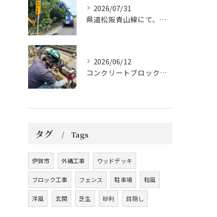
2026/07/31
県道松阪青山線にて、支障木の伐採作業を行いました🌲
2026/06/12
コンクリートブロックの設置工事です。
タグ
Tags
伊賀市
外構工事
ウッドデッキ
ブロック工事
フェンス
駐車場
和風
洋風
玄関
芝生
砂利
目隠し