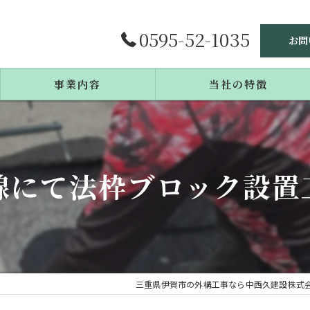
0595-52-1035
お問
事業内容
当社の特徴
施工事例
庭造り
よくある質問
リフォーム
線にて法枠ブロック設置
エクステリア
戸建て
カーポート
三重県伊賀市の外構工事なら中西久建設株式