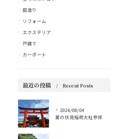
庭造り
リフォーム
エクステリア
戸建て
カーポート
最近の投稿
Recent Posts
2026/08/04
夏の伏見稲荷大社参拝