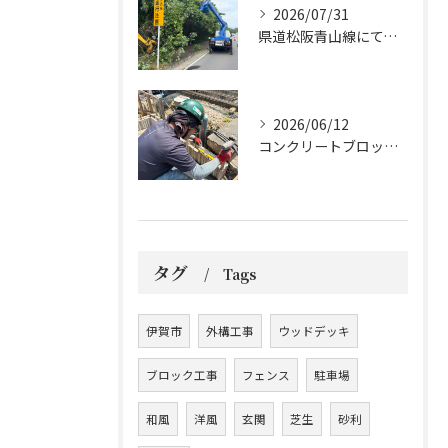
2026/07/31
県道松阪青山線にて、支障木の伐採作業を行いました🌲
2026/06/12
コンクリートブロックの設置工事です。
タグ
Tags
伊賀市
外構工事
ウッドデッキ
ブロック工事
フェンス
駐車場
和風
洋風
玄関
芝生
砂利