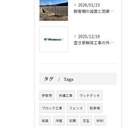
2026/01/23
獣害柵の設置と効果的メンテナンス法
2025/12/19
空き家解体工事の外構工事ポイント
タグ
Tags
伊賀市
外構工事
ウッドデッキ
ブロック工事
フェンス
駐車場
和風
洋風
玄関
芝生
砂利