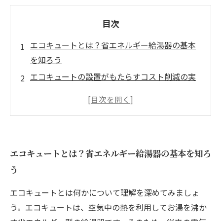
目次
エコキュートとは？省エネルギー給湯器の基本
を知ろう
エコキュートの設置がもたらすコスト削減の実
際
環境に優しい！エコキュートの温室効果ガス削
減効果
エコキュート設置時の注意点とポイント
エコキュートとは？省エネルギー給湯器の基本を知ろ
あなたの家庭にも！エコキュートの導入事例を
う
紹介
エコキュート設置のメリットがもたらすライフ
エコキュートとは何かについて理解を深めてみましょ
スタイルの変化
う。エコキュートは、空気中の熱を利用してお湯を沸か
未来に向けての第一歩：エコキュート導入のす