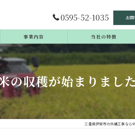
0595-52-1035
お問
事業内容
当社の特徴
施工事例
庭造り
よくある質問
リフォーム
米の収穫が始まりました
エクステリア
戸建て
カーポート
三重県伊賀市の外構工事なら