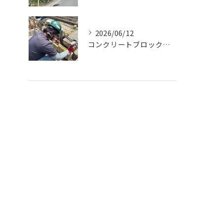
2026/06/12
コンクリートブロックの設置工事です。
タグ
Tags
伊賀市
外構工事
ウッドデッキ
ブロック工事
フェンス
駐車場
和風
洋風
玄関
芝生
砂利
目隠し