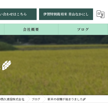
い合わせはこちら
伊賀特別栽培米 青山なかにし
会社概要
ブログ
コラム
🌾
中西久建設株式会社
ブログ
新米の収穫が始まりました🌾