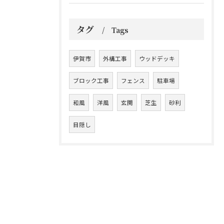
タグ
Tags
伊賀市
外構工事
ウッドデッキ
ブロック工事
フェンス
駐車場
和風
洋風
玄関
芝生
砂利
目隠し