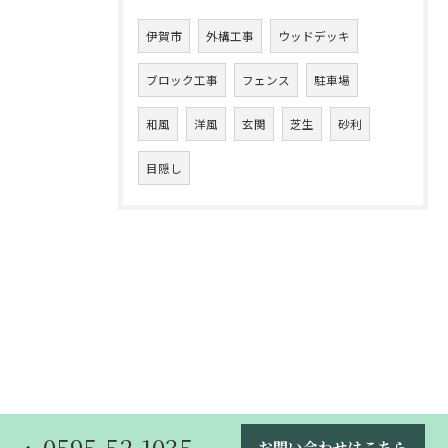
伊賀市
外構工事
ウッドデッキ
ブロック工事
フェンス
駐車場
和風
洋風
玄関
芝生
砂利
目隠し
0595-52-1035
お問い合わせはこちら