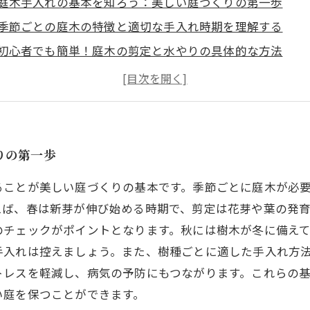
庭木手入れの基本を知ろう：美しい庭づくりの第一歩
季節ごとの庭木の特徴と適切な手入れ時期を理解する
初心者でも簡単！庭木の剪定と水やりの具体的な方法
庭木の健康を守るための注意点とよくある失敗例
適切な手入れで美しい庭を長持ちさせる秘訣とは？
外構工事の専門家が教える庭木メンテナンスのプロの技
自宅の庭を快適空間に変える！庭木手入れのおすすめポイ
りの第一歩
ることが美しい庭づくりの基本です。季節ごとに庭木が必
えば、春は新芽が伸び始める時期で、剪定は花芽や葉の発
のチェックがポイントとなります。秋には樹木が冬に備え
手入れは控えましょう。また、樹種ごとに適した手入れ方
トレスを軽減し、病気の予防にもつながります。これらの
い庭を保つことができます。