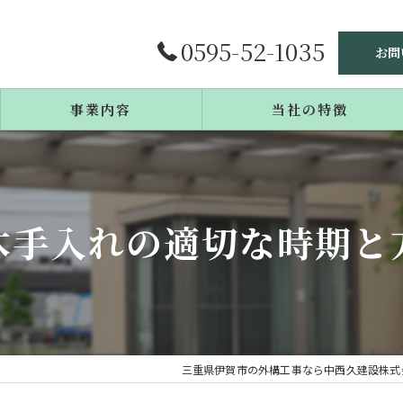
0595-52-1035
お問
事業内容
当社の特徴
施工事例
庭造り
よくある質問
リフォーム
木手入れの適切な時期と
エクステリア
戸建て
カーポート
三重県伊賀市の外構工事なら中西久建設株式