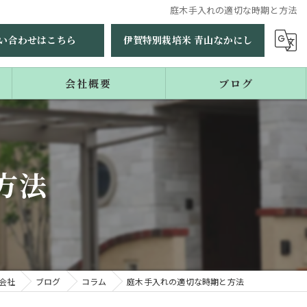
庭木手入れの適切な時期と方法
い合わせはこちら
伊賀特別栽培米 青山なかにし
会社概要
ブログ
コラム
方法
会社
ブログ
コラム
庭木手入れの適切な時期と方法