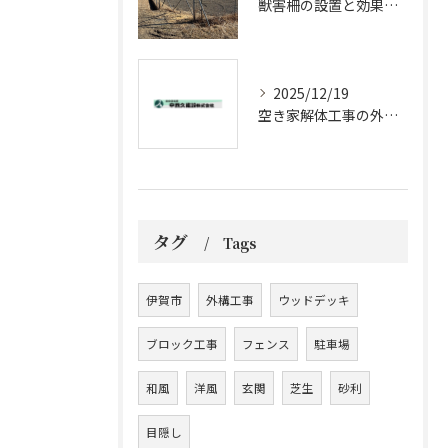
獣害柵の設置と効果的メンテナンス法
2025/12/19
空き家解体工事の外構工事ポイント
タグ
Tags
伊賀市
外構工事
ウッドデッキ
ブロック工事
フェンス
駐車場
和風
洋風
玄関
芝生
砂利
目隠し