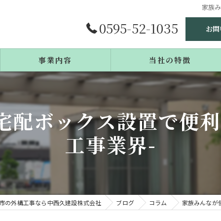
家族み
0595-52-1035
お問
事業内容
当社の特徴
施工事例
庭造り
宅配ボックス設置で便利
よくある質問
リフォーム
工事業界-
エクステリア
戸建て
カーポート
市の外構工事なら中西久建設株式会社
ブログ
コラム
家族みんなが